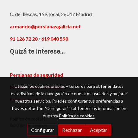
C. de Illescas, 199, local, 28047 Madrid
armando@persianasgalicia.net
91 126 72 20
/
619 048 598
Quizá te interese...
Persianas de seguridad
Utilizamos cookies propias y terceros para obtener datos
Mosquiteras enrollables
estadísticos de la navegación de nuestros usuarios y mejorar
Estores screen
nuestros servicios. Puedes configurar tus preferencias a
través del botón “Configurar” o obtener más información en
nuestra
Política de cookies
.
Política de cookies
Gestión de cookies
Configurar
Rechazar
Aceptar