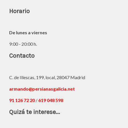
Horario
De lunes a viernes
9:00 - 20:00 h.
Contacto
C. de Illescas, 199, local, 28047 Madrid
armando@persianasgalicia.net
91 126 72 20
/
619 048 598
Quizá te interese...