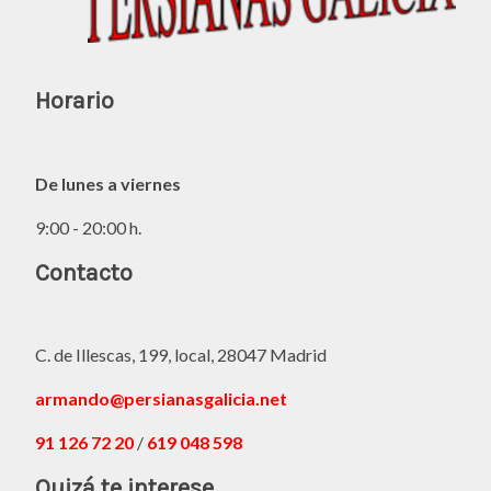
Horario
De lunes a viernes
9:00 - 20:00 h.
Contacto
C. de Illescas, 199, local, 28047 Madrid
armando@persianasgalicia.net
91 126 72 20
/
619 048 598
Quizá te interese...