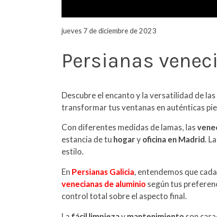
jueves 7 de diciembre de 2023
Persianas venec
Descubre el encanto y la versatilidad de la
transformar tus ventanas en auténticas pie
Con diferentes medidas de lamas, las
venec
estancia de tu
hogar
y
oficina en Madrid
. L
estilo.
En
Persianas Galicia
, entendemos que cada 
venecianas de aluminio
según tus preferenc
control total sobre el aspecto final.
La
fácil limpieza
y
mantenimiento
son cara