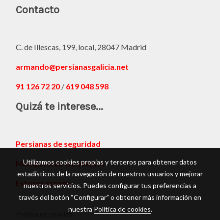
Contacto
C. de Illescas, 199, local, 28047 Madrid
armando@persianasgalicia.net
91 126 72 20
/
619 048 598
Quizá te interese...
Persianas de seguridad
Utilizamos cookies propias y terceros para obtener datos
Mosquiteras enrollables
estadísticos de la navegación de nuestros usuarios y mejorar
Estores screen
nuestros servicios. Puedes configurar tus preferencias a
través del botón “Configurar” o obtener más información en
nuestra
Política de cookies
.
Política de cookies