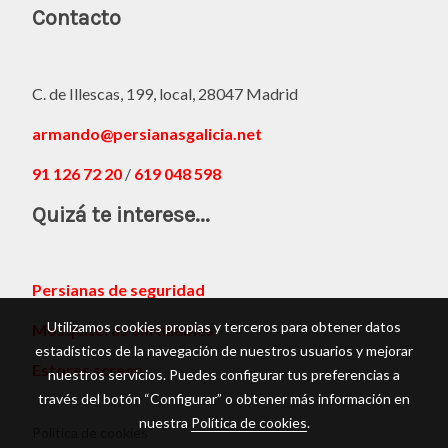
Contacto
C. de Illescas, 199, local, 28047 Madrid
armando@persianasgalicia.net
91 126 72 20
/
619 048 598
Quizá te interese...
Persianas de seguridad
Utilizamos cookies propias y terceros para obtener datos
Mosquiteras enrollables
estadísticos de la navegación de nuestros usuarios y mejorar
Estores screen
nuestros servicios. Puedes configurar tus preferencias a
través del botón “Configurar” o obtener más información en
nuestra
Política de cookies
.
Política de cookies